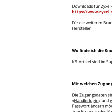
Downloads für Zyxel-P
https://www.zyxel
Für die weiteren Bran
Hersteller.
Wo finde ich die K
KB-Artikel sind im Su
Mit welchen Zugang
Die Zugangsdaten sin
«
Händlerlogin
»
und ge
Passwort ändern möch
zum Erneuern des Pa