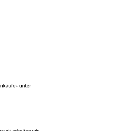
inkäufe
» unter
rzeit arbeiten wir