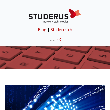
Blog
|
Studerus.ch
DE
FR