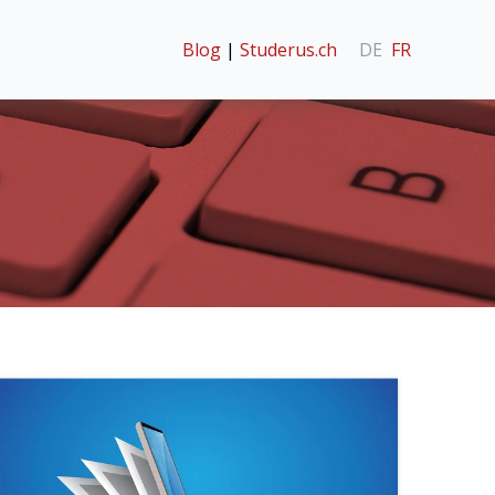
Blog
|
Studerus.ch
DE
FR