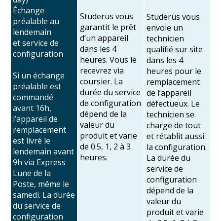
Échange
Studerus vous
Studerus vous
préalable au
garantit le prêt
envoie un
lendemain
d’un appareil
technicien
et service de
dans les 4
qualifié sur site
configuration
heures. Vous le
dans les 4
recevrez via
heures pour le
Si un échange
coursier. La
remplacement
préalable est
durée du service
de l’appareil
commandé
de configuration
défectueux. Le
avant 16h,
dépend de la
technicien se
l’appareil de
valeur du
charge de tout
remplacement
produit et varie
et rétablit aussi
est livré le
de 0.5, 1, 2 à 3
la configuration.
lendemain avant
heures.
La durée du
9h via Express
service de
Lune de la
configuration
Poste, même le
dépend de la
samedi. La durée
valeur du
du service de
produit et varie
configuration