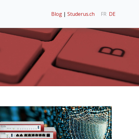
Blog
|
Studerus.ch
FR
DE