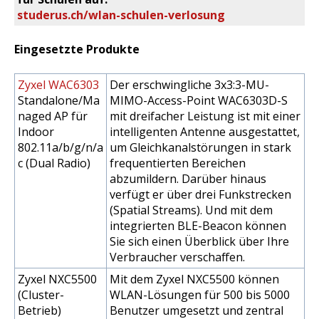
studerus.ch/wlan-schulen-verlosung
Eingesetzte Produkte
Zyxel WAC6303
Der erschwingliche 3x3:3-MU-
Standalone/Ma
MIMO-Access-Point WAC6303D-S
naged AP für
mit dreifacher Leistung ist mit einer
Indoor
intelligenten Antenne ausgestattet,
802.11a/b/g/n/a
um Gleichkanalstörungen in stark
c (Dual Radio)
frequentierten Bereichen
abzumildern. Darüber hinaus
verfügt er über drei Funkstrecken
(Spatial Streams). Und mit dem
integrierten BLE-Beacon können
Sie sich einen Überblick über Ihre
Verbraucher verschaffen.
Zyxel NXC5500
Mit dem Zyxel NXC5500 können
(Cluster-
WLAN-Lösungen für 500 bis 5000
Betrieb)
Benutzer umgesetzt und zentral