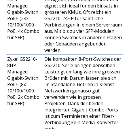
Managed
eignet sich ideal für den Einsatz in
Gigabit-Switch
grösseren KMUs. Oft reicht ein
PoE+ (24x
GS2210-24HP für sämtliche
10/100/1000
Verbindungen in einem Serverraum
PoE, 4x Combo
aus. Mit bis zu vier SFP-Modulen
für SFP)
können Switches in anderen Etagen
oder Gebäuden angebunden
werden.
Zyxel GS2210-
Die kompakten 8-Port-Switches der
8HP
GS2210-Serie bringen denselben
Managed
Leistungsumfang wie ihre grossen
Gigabit-Switch
Brüder mit. Darum lassen sie sich
PoE+ (8x
im Standalone-Betrieb in Kleinst-
10/100/1000
Netzwerken genauso gut
PoE, 2x Combo
verwenden wie in grossen
für SFP)
Projekten. Dank der beiden
integrierten Gigabit-Combo-Ports
ist zum Terminieren einer Fiber-
Verbindung kein Media-Konverter
nötig.