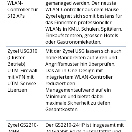
WLAN-
gemanaged werden. Der neuste
Controller für
WLAN-Controller aus dem Hause
512 APs
Zyxel eignet sich somit bestens für
das Einrichten professioneller
WLANs in KMU, Schulen, Spitälern,
Einkaufszentren, grossen Hotels
oder Gastronomieketten.
Zyxel USG310
Mit der Zyxel USG lassen sich auch
(Cluster-
hohe Bandbreiten auf Viren und
Betrieb)
Angriffsmuster hin überprüfen.
UTM-Firewall
Das All-in-One-Design mit
mit VPN mit
integriertem WLAN-Controller
UTM-Service-
reduziert den
Lizenzen
Managementaufwand auf ein
Minimum und bietet dabei
maximale Sicherheit zu tiefen
Gesamtkosten.
Zyxel GS2210-
Der GS2210-24HP ist insgesamt mit
24HP
24 Gigabit-Ports ausgestattet und